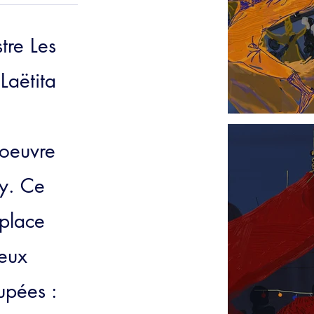
tre Les
Laëtita
'oeuvre
ky. Ce
 place
ieux
upées :